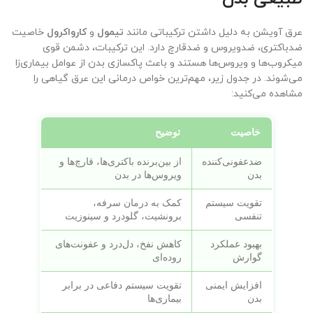
عرق آویشن به دلیل داشتن ترکیباتی مانند
تیمول
و
کارواکرول
خاصیت
ضدباکتری، ضدویروس و ضدقارچ دارد. این ترکیبات، دشمن قوی
میکروب‌ها و ویروس‌ها هستند و باعث پاکسازی بدن از عوامل بیماری‌زا
می‌شوند. در جدول زیر، مهم‌ترین خواص درمانی این عرق گیاهی را
مشاهده می‌کنید:
خاصیت
توضیح
ضدعفونی‌کننده
از بین‌برنده باکتری‌ها، قارچ‌ها و
بدن
ویروس‌ها در بدن
تقویت سیستم
کمک به درمان سرفه،
تنفسی
برونشیت، گلودرد و سینوزیت
بهبود عملکرد
کاهش نفخ، دل‌درد و عفونت‌های
گوارش
روده‌ای
افزایش ایمنی
تقویت سیستم دفاعی در برابر
بدن
بیماری‌ها