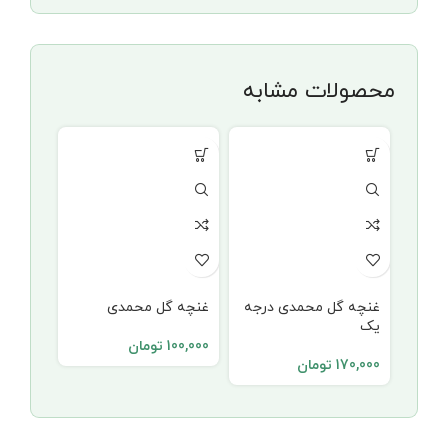
محصولات مشابه
غنچه گل محمدی درجه
غنچه گل محمدی
عرق پو
یک
100,000
تومان
40,000
170,000
تومان